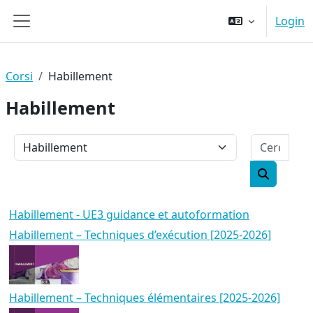
Vai al contenuto principale
Login
Pannello laterale
Corsi
Habillement
Habillement
Cerc
Categorie di corso
Cerca cor
Habillement - UE3 guidance et autoformation
Habillement – Techniques d’exécution [2025-2026]
Habillement – Techniques élémentaires [2025-2026]