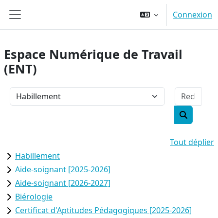
Passer au contenu principal
Connexion
Panneau latéral
Espace Numérique de Travail
(ENT)
Rech
Catégories de cours
Recherch
Tout déplier
Habillement
Aide-soignant [2025-2026]
Aide-soignant [2026-2027]
Biérologie
Certificat d'Aptitudes Pédagogiques [2025-2026]