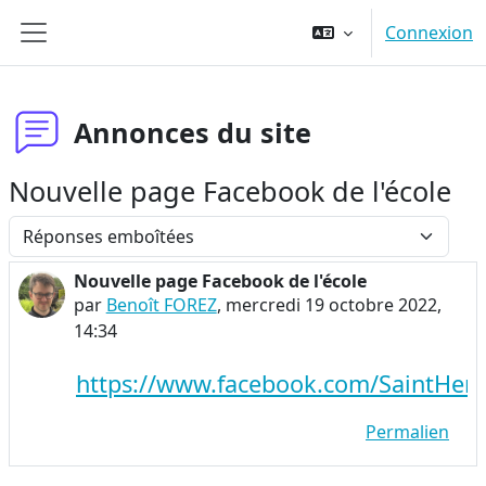
Passer au contenu principal
Connexion
Panneau latéral
Annonces du site
Nouvelle page Facebook de l'école
Type d’affichage
Nouvelle page Facebook de l'école
Nombre de réponses : 0
par
Benoît FOREZ
,
mercredi 19 octobre 2022,
14:34
https://www.facebook.com/SaintHenr
Permalien